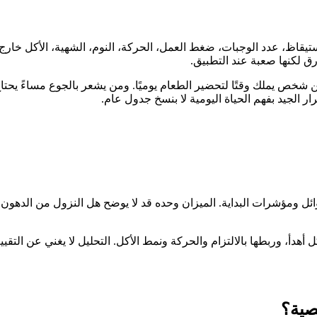
تيقاظ، عدد الوجبات، ضغط العمل، الحركة، النوم، الشهية، الأكل خارج 
رق لكنها صعبة عند التطبيق.
خص يملك وقتًا لتحضير الطعام يوميًا. ومن يشعر بالجوع مساءً يحتاج تو
الجيد بفهم الحياة اليومية لا بنسخ جدول عام.
ئل ومؤشرات البداية. الميزان وحده قد لا يوضح هل النزول من الدهون 
هدأ، وربطها بالالتزام والحركة ونمط الأكل. التحليل لا يغني عن التقييم
صية؟