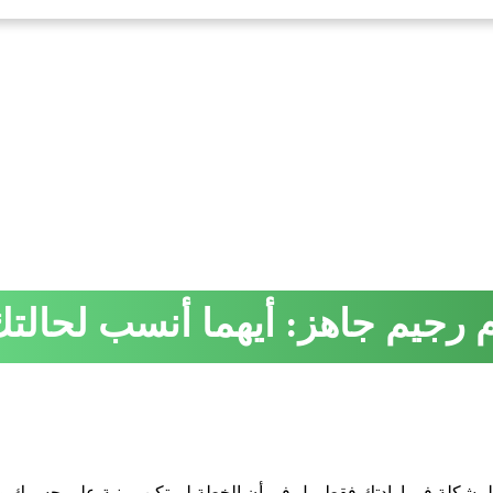
م رجيم جاهز: أيهما أنسب لحالت
 المشكلة في إرادتك فقط، بل في أن الخطة لم تكن مبنية على جسمك ون