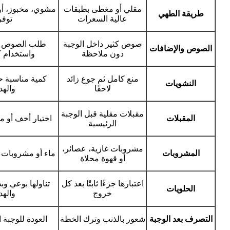
مقلي أو مغطى بطبقات
مشوي، مخبوز، أو 
طريقة الطهي
عالية السعرات
توفر
صوص كثير داخل الوجبة
طلب الصوص ع
الصوص والإضافات
دون ملاحظة
واستخدام ك
منع كامل ثم جوع زائد
كمية مناسبة 
النشويات
لاحقًا
واله
مقبلات مقلية قبل الوجبة
المقبلات
اختيار أخف أو م
الرئيسية
مشروبات غازية، عصائر،
المشروبات
ماء أو مشروبات غي
أو قهوة محلاة
اعتبارها جزءًا ثابتًا بعد كل
تناولها بوعي و
الحلويات
خروج
واله
التصرف بعد الوجبة
شعور بالذنب وترك الخطة
العودة للوجبة ال