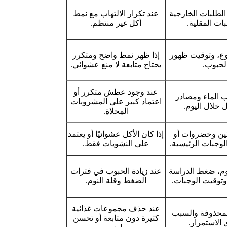
لطلبات الخارجية
عند تكرار الالتهاب مع نمط
ات المقلية.
أكل غير منتظم.
نوع، وتوقيت ظهور
إذا ظهر نمط واضح ومتكرر
لحبوب.
يحتاج متابعة لا منع عشوائي.
عند وجود عطش متكرر أو
ب الماء ومصادر
اعتماد كبير على المشروبات
 خلال اليوم.
المحلاة.
تين وخضروات أو
إذا كان الأكل عشوائيًا أو يعتمد
لوجبات الرئيسية.
على النشويات فقط.
م، ضغط الدراسة
عند زيادة الحبوب في فترات
وتوقيت الوجبات.
الضغط وقلة النوم.
عند حذف مجموعات غذائية
لمحذوفة والسبب
كثيرة دون متابعة أو تحسن
الاستمرار.