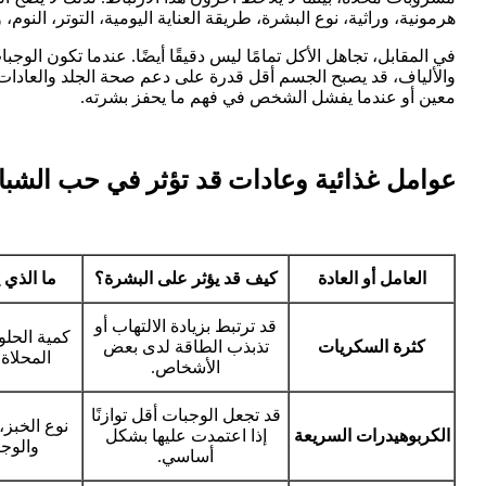
هرمونية، وراثية، نوع البشرة، طريقة العناية اليومية، التوتر، النوم،
في المقابل، تجاهل الأكل تمامًا ليس دقيقًا أيضًا. عندما تكون ال
والألياف، قد يصبح الجسم أقل قدرة على دعم صحة الجلد والعادات الم
معين أو عندما يفشل الشخص في فهم ما يحفز بشرته.
عوامل غذائية وعادات قد تؤثر في حب الشب
العامل أو العادة
كيف قد يؤثر على البشرة؟
ما الذي
قد ترتبط بزيادة الالتهاب أو
كمية الحل
كثرة السكريات
تذبذب الطاقة لدى بعض
المحلاة 
الأشخاص.
قد تجعل الوجبات أقل توازنًا
نوع الخبز،
الكربوهيدرات السريعة
إذا اعتمدت عليها بشكل
والوجب
أساسي.