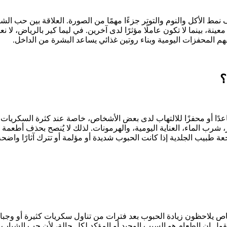
 نمط الأكل والنوم والتوتر جزءًا مهمًا من الصورة. العلاقة بين حب الش
، بينما لا تكون عاملًا مؤثرًا لدى آخرين. في ليما كير بالرياض، لا نعدّ 
هم المحفزات اليومية وبناء روتين غذائي يساعد البشرة من الداخل.
؟
دًا أو محفزًا للالتهاب لدى بعض الأشخاص، خاصة عند كثرة السكريات 
تر، شرب الماء، العناية اليومية، والهرمونات. لذلك لا يُنصح بحذف أطعمة ك
عة طبيب الجلدية إذا كانت الحبوب شديدة أو مؤلمة أو تترك آثارًا واضحة
شخاص يلاحظون زيادة الحبوب بعد فترات من تناول سكريات كثيرة أو وجب
القول إن الطعام هو السبب الوحيد أو المؤكد لكل حالة، لأن حب الشباب 