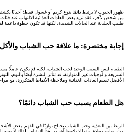
ظهور الحبوب لا يرتبط دائمًا بنوع كريم أو غسول فقط؛ أحيانًا يكشف
من شخص لآخر، فقد تزيد بعض العادات الغذائية الالتهاب عند فئات معينة
طبيب الجلدية عند الحالات الشديدة، لكنها قد تكون خطوة داعمة لف
إجابة مختصرة: ما علاقة حب الشباب والأكل
الطعام ليس السبب الوحيد لحب الشباب، لكنه قد يكون عاملًا مساع
السريعة والوجبات غير المتوازنة. قد تتأثر البشرة أيضًا بالنوم، التو
الأفضل تقييم العادات الغذائية وملاحظة الأنماط المتكررة، مع مراج
هل الطعام يسبب حب الشباب دائمًا؟
الربط بين التغذية وحب الشباب يحتاج توازنًا في الفهم. بعض الأ
مشروبات محلاة، بينما لا يلاحظ آخرون هذا الارتباط. لذلك لا يصح 