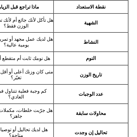
نقطة الاستعداد
ماذا تراجع قبل الزيا
هل تأكل لأنك جائع أم لأنك ت
الشهية
الوزن فقط؟
هل لديك عمل مجهد أو تمري
النشاط
يومية عالية؟
النوم
هل نومك ثابت أم متقطع أ
متى كان وزنك أعلى أو أقل؟
تاريخ الوزن
تغيّر؟
كم وجبة فعلية تتناول ف
عدد الوجبات
العادي؟
هل جرّبت خلطات، مكملات،
محاولات سابقة
جاهز؟
هل لديك تحاليل أو توصي
تحاليل إن وجدت
متاحة؟