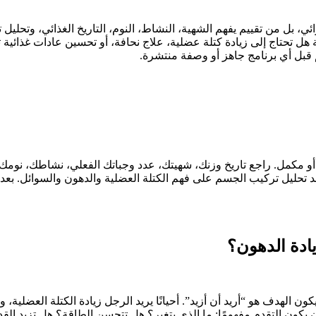
، بل من تقييم يفهم الشهية، النشاط، النوم، التاريخ الغذائي، وتحليل
هل تحتاج إلى زيادة كتلة عضلية، علاج نحافة، أو تحسين عادات غذائي
م قبل أي برنامج جاهز أو وصفة منتشرة.
ة أو مكمل. راجع تاريخ وزنك، شهيتك، عدد وجباتك الفعلي، نشاطك، نومك
د تحليل تركيب الجسم على فهم الكتلة العضلية والدهون والسوائل. بعد 
يادة الدهون؟
لهدف هو “أريد أن أزيد”. أحيانًا يريد الرجل زيادة الكتلة العضلية، وأح
ن يكون التقدم مفهومًا: ما الذي يتغير؟ هل تتحسن الطاقة؟ هل تزيد القد