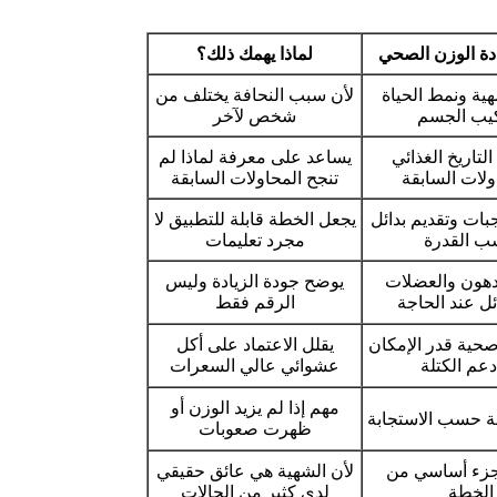
ادة الوزن الصحي
لماذا يهمك ذلك؟
هية ونمط الحياة
لأن سبب النحافة يختلف من
يب الجسم
شخص لآخر
لتاريخ الغذائي
يساعد على معرفة لماذا لم
ولات السابقة
تنجح المحاولات السابقة
بات وتقديم بدائل
يجعل الخطة قابلة للتطبيق لا
 القدرة
مجرد تعليمات
دهون والعضلات
يوضح جودة الزيادة وليس
ل عند الحاجة
الرقم فقط
صحية قدر الإمكان
يقلل الاعتماد على أكل
عم الكتلة
عشوائي عالي السعرات
مهم إذا لم يزيد الوزن أو
ة حسب الاستجابة
ظهرت صعوبات
كجزء أساسي من
لأن الشهية هي عائق حقيقي
الخطة
لدى كثير من الحالات