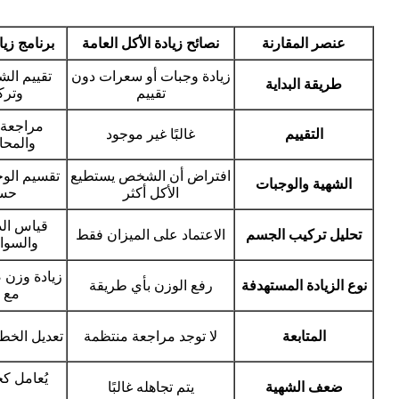
عنصر المقارنة
نصائح زيادة الأكل العامة
برنامج زي
زيادة وجبات أو سعرات دون
تقييم الش
طريقة البداية
تقييم
وترك
مراجعة ا
التقييم
غالبًا غير موجود
والمحا
افتراض أن الشخص يستطيع
تقسيم الوج
الشهية والوجبات
الأكل أكثر
حسب
قياس ال
تحليل تركيب الجسم
الاعتماد على الميزان فقط
والسوائ
زيادة وزن 
نوع الزيادة المستهدفة
رفع الوزن بأي طريقة
مع د
المتابعة
لا توجد مراجعة منتظمة
تعديل الخط
يُعامل 
ضعف الشهية
يتم تجاهله غالبًا