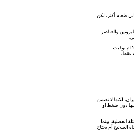
إلى طعام أكثر، لكن
بروتين والعناصر
ي.
 ام توقيت
ت فقط.
زان، لكنها لا تضمن
يها دون ضغط أو
ة العضلية، بينما
اه الصحيح أم يحتاج