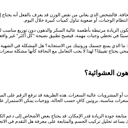
 النحافة. فالشخص الذي يعاني من نقص الوزن قد يعرف بالفعل أنه يحتاج 
تظام الوجبات، أو صعوبة تناول كميات كبيرة خلال اليوم.
تكون الزيادة مرتبطة بأطعمة عالية السكر والدهون دون توزيع مناسب لل
 سببًا في تخطي وجبات مهمة، فيصبح تطبيق نصيحة “كُل أكثر” غير واقع
: ما الذي يمنع جسمك وروتينك من الاستجابة؟ هل المشكلة في الشهية؟
 يحتاج تقييمًا؟ لهذا لا يجب التعامل مع النحافة كأنها مشكلة سعرا
هون العشوائية؟
يات أو المشروبات عالية السعرات. هذه الطريقة قد ترفع الرقم على المي
بسعرات مناسبة، بروتين كافٍ حسب الحالة، ووجبات يمكن الاستمرار عل
تابعة جودة الزيادة قدر الإمكان. قد يحتاج بعض الأشخاص إلى دعم الكتل
لك يساعد تحليل تركيب الجسم والمتابعة على معرفة هل التقدم في الاتج