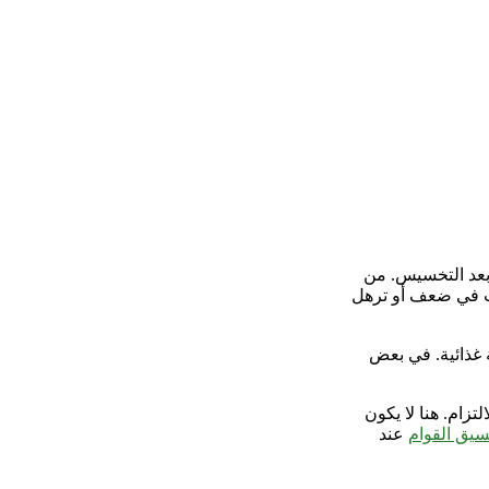
 بعد التخسيس. من
بب في ضعف أو ترهل
 غذائية. في بعض
زام. هنا لا يكون
يق القوام
عند