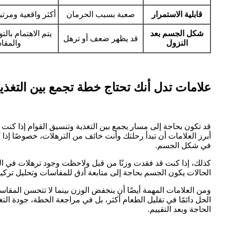
قابلية الاستمرار
صعبة بسبب الحرمان
أكثر واقعية ومرتب
شكل الجسم بعد
يتم الاهتمام بالت
قد يظهر ضعف أو ترهل
النزول
والمقا
علامات تدل أنك تحتاج خطة تجمع بين التغذي
قد تكون بحاجة إلى مسار يجمع بين التغذية وتنسيق القوام إذا كن
أبرز العلامات أن تبدأ رحلتك وأنت خائف من الترهلات، خصوصًا إذ
في شكل الجسم.
كذلك، إذا كنت قد فقدت وزنًا من قبل ولاحظت وجود ترهلات في الب
الحالات يكون الجسم بحاجة إلى متابعة أدق للمقاسات وتحليل ترك
ومن العلامات المهمة أيضًا أن ينخفض الوزن بينما لا تتحسن المقاس
الحل دائمًا في تقليل الطعام أكثر، بل في مراجعة الخطة، جودة ال
الحاجة وبعد التقييم.