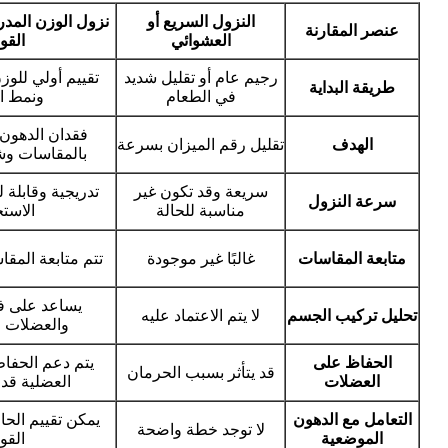
النزول السريع أو
نزول الوزن المد
عنصر المقارنة
العشوائي
القو
رجيم عام أو تقليل شديد
تقييم أولي للوز
طريقة البداية
في الطعام
ونمط ال
فقدان الدهون 
الهدف
تقليل رقم الميزان بسرعة
بالمقاسات و
سريعة وقد تكون غير
تدريجية وقابلة
سرعة النزول
مناسبة للحالة
الاستج
متابعة المقاسات
غالبًا غير موجودة
تتم متابعة المق
يساعد على ف
تحليل تركيب الجسم
لا يتم الاعتماد عليه
والعضلات و
الحفاظ على
يتم دعم الحفاظ
قد يتأثر بسبب الحرمان
العضلات
العضلية قدر
التعامل مع الدهون
يمكن تقييم الحا
لا توجد خطة واضحة
الموضعية
القو