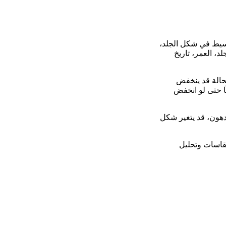
 بسيط في شكل الجلد،
، العمر، تاريخ
لحالة قد ينخفض
ا حتى لو انخفض
دهون، قد يتغير شكل
لمقاسات وتحليل