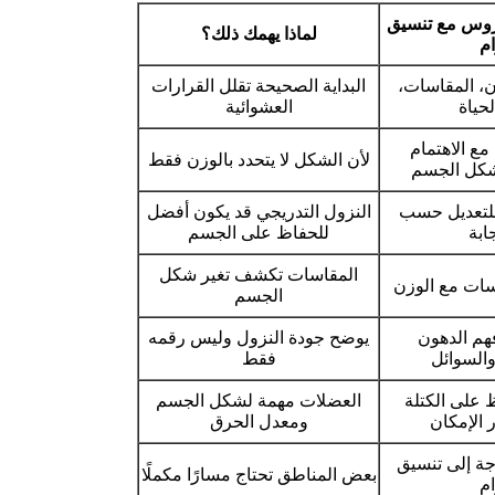
روس مع تنسيق
لماذا يهمك ذلك؟
ام
ن، المقاسات،
البداية الصحيحة تقلل القرارات
حياة
العشوائية
مع الاهتمام
لأن الشكل لا يتحدد بالوزن فقط
شكل الجسم
 للتعديل حسب
النزول التدريجي قد يكون أفضل
ابة
للحفاظ على الجسم
المقاسات تكشف تغير شكل
اسات مع الوزن
الجسم
هم الدهون
يوضح جودة النزول وليس رقمه
السوائل
فقط
 على الكتلة
العضلات مهمة لشكل الجسم
 الإمكان
ومعدل الحرق
جة إلى تنسيق
بعض المناطق تحتاج مسارًا مكملًا
ام