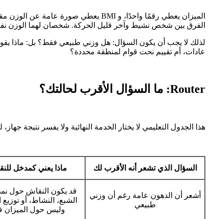
الميزان يعطي رقمًا واحدًا، و BMI يعطي ص
الفرق بين شخص نشيط وآخر قليل الحركة. شخصان لهما الوزن نفسه 
لذلك لا يجب أن يكون السؤال: هل وزني طبيعي فقط؟ بل: ماذا يقو
عادات، أم تقييم نحت قوام لمنطقة محددة؟
Router: ما السؤال الأقرب لحالتك؟
هذا الجدول التعليمي لا يختار الخدمة النهائية ولا يفسر نتيجة جه
السؤال الذي تشعر أنه الأقرب لك
ماذا يعني كمدخل للن
قد يكون النقاش حول نمط
أشعر أن الدهون عامة رغم أن وزني
الشبع، النشاط، أو توزيع 
طبيعي
وليس حول الميزان ف