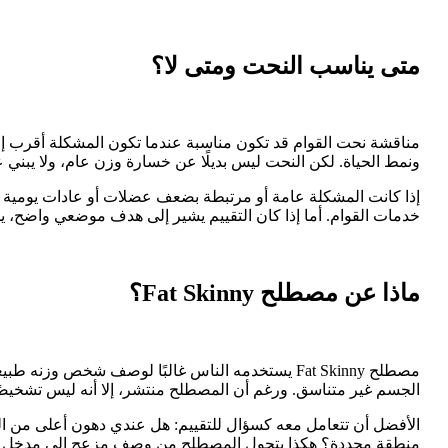
متى يناسب النحت ومتى لا؟
مناقشة نحت القوام قد تكون مناسبة عندما تكون المشكلة أقرب إ
ونمط الحياة. لكن النحت ليس بديلًا عن خسارة وزن عام، ولا يبني 
إذا كانت المشكلة عامة أو مرتبطة بضعف عضلات أو عادات يومية غي
خدمات القوام. أما إذا كان التقييم يشير إلى هدف موضعي واضح، ي
ماذا عن مصطلح Fat Skinny؟
مصطلح Fat Skinny يستخدمه الناس غالبًا لوصف شخص 
الجسم غير متناسق. ورغم أن المصطلح منتشر، إلا أنه ليس تشخيصًا 
الأفضل أن تتعامل معه كسؤال للتقييم: هل عندي دهون أعلى من ال
منطقة محددة؟ هكذا يتحول المصطلح من وصف مزعج إلى مدخل ع