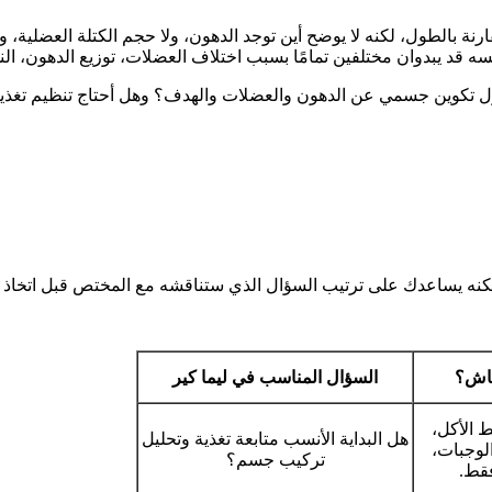
ورة عامة عن الوزن مقارنة بالطول، لكنه لا يوضح أين توجد الدهون، ولا حجم الكتلة العضل
قد يبدوان مختلفين تمامًا بسبب اختلاف العضلات، توزيع الدهون، الن
ل تكوين جسمي عن الدهون والعضلات والهدف؟ وهل أحتاج تنظيم تغذية، 
از، لكنه يساعدك على ترتيب السؤال الذي ستناقشه مع المختص قبل اتخاذ 
قاش؟
السؤال المناسب في ليما كير
 الأكل،
هل البداية الأنسب متابعة تغذية وتحليل
الوجبات،
تركيب جسم؟
قط.